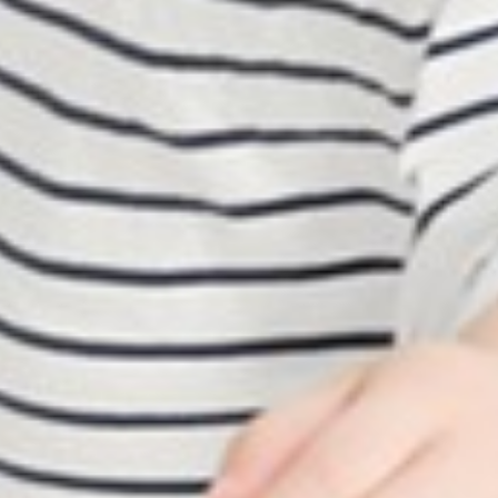
188
$ 199
$