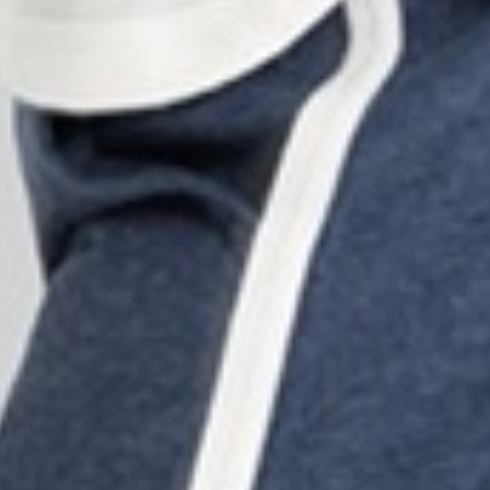
199
$ 249
$