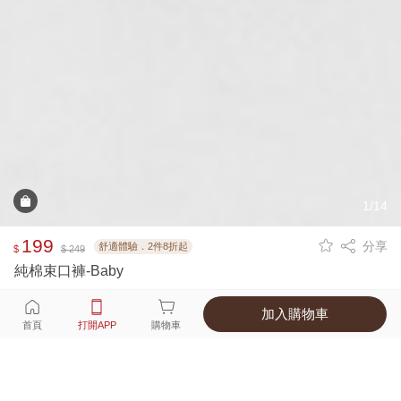
1/14
199
分享
舒適體驗．2件8折起
$
$ 249
純棉束口褲-Baby
加入購物車
選擇
顏色 尺寸
首頁
打開APP
購物車
4種顏色
付款
超商取貨付款 ‧ 信用卡 ‧ LINE Pay