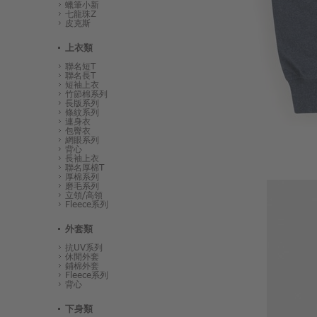
蠟筆小新
七龍珠Z
皮克斯
上衣類
聯名短T
聯名長T
短袖上衣
竹節棉系列
長版系列
條紋系列
連身衣
包臀衣
網眼系列
背心
長袖上衣
聯名厚棉T
厚棉系列
磨毛系列
立領/高領
Fleece系列
外套類
抗UV系列
休閒外套
鋪棉外套
Fleece系列
背心
下身類