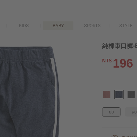
KIDS
BABY
SPORTS
STYLE
純棉束口褲-B
196
NT$
80
90