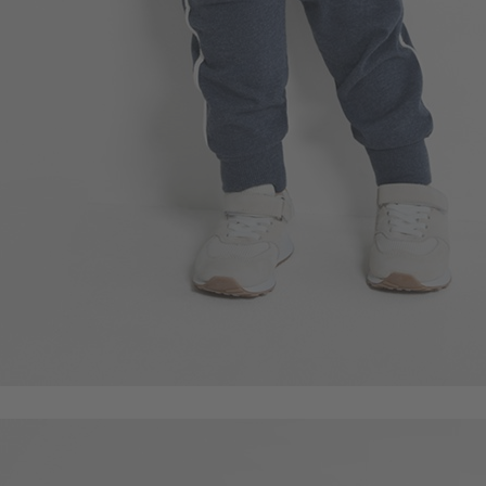
196
$
$ 249