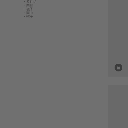
多件組
圍兜
襪子
圍巾
帽子