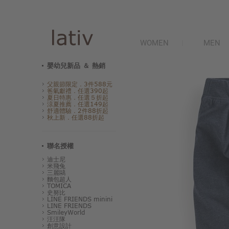
WOMEN
MEN
嬰幼兒新品 ＆ 熱銷
父親節限定．3件588元
爸氣獻禮．任選390起
夏日特惠．任選５折起
涼夏推薦．任選149起
舒適體驗．2件88折起
秋上新．任選88折起
聯名授權
迪士尼
米飛兔
三麗鷗
麵包超人
TOMICA
史努比
LINE FRIENDS minini
LINE FRIENDS
SmileyWorld
汪汪隊
創意設計