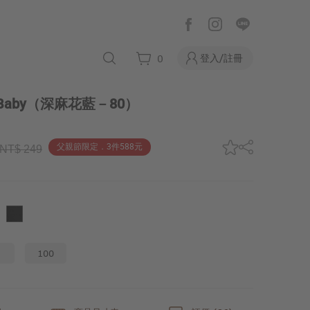
登入/註冊
0
aby
（深麻花藍－80）
父親節限定．3件588元
NT$ 249
100