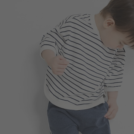
188
$
$ 199