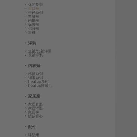
休閒長褲
束口褲
牛仔系列
緊身褲
內搭褲
保暖褲
七分褲
短褲
洋裝
無袖/短袖洋裝
長袖洋裝
內衣類
棉質系列
網眼系列
heatup系列
heatup輕磨毛
家居服
家居套裝
家居洋裝
家居褲
防踢背心
配件
睡墊組