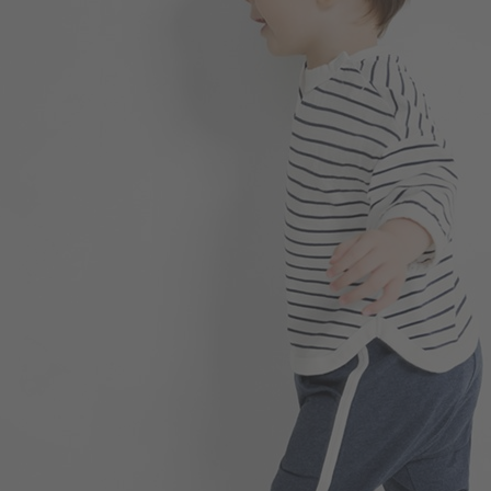
188
$
$ 199
196
$
$ 249