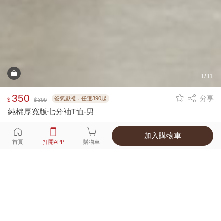
1/11
350
分享
爸氣獻禮．任選390起
$
$ 399
純棉厚寬版七分袖T恤-男
加入購物車
選擇
顏色 尺寸
首頁
打開APP
購物車
4種顏色
付款
超商取貨付款 ‧ 信用卡 ‧ LINE Pay
運費
父親節限定！超商取貨滿588免運費
打開APP
詳情
產地 ‧ 材質 ‧ 特色