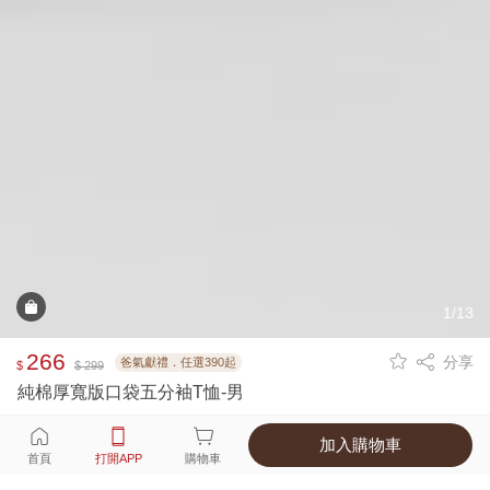
1/13
266
分享
爸氣獻禮．任選390起
$
$ 299
純棉厚寬版口袋五分袖T恤-男
加入購物車
選擇
顏色 尺寸
首頁
打開APP
購物車
4種顏色