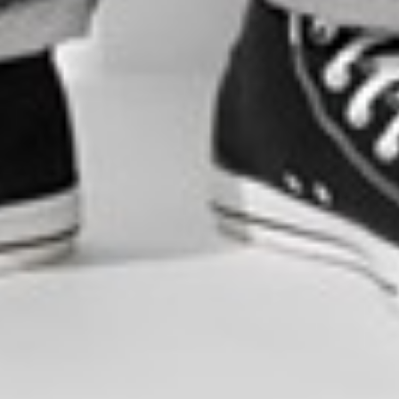
$ 129
$