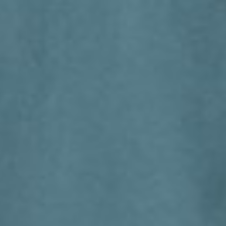
266
$ 299
$