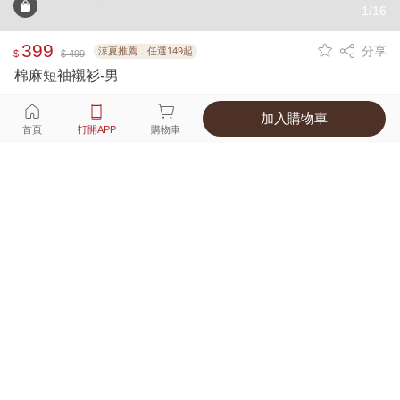
1/16
399
分享
涼夏推薦．任選149起
$
$ 499
棉麻短袖襯衫-男
加入購物車
選擇
顏色 尺寸
首頁
打開APP
購物車
6種顏色
付款
超商取貨付款 ‧ 信用卡 ‧ LINE Pay
運費
優惠倒數！超商取貨滿588免運費
打開APP
詳情
產地 ‧ 材質 ‧ 特色
真人試穿輕鬆選碼
商品尺寸表
商品評價（135）
查看全部