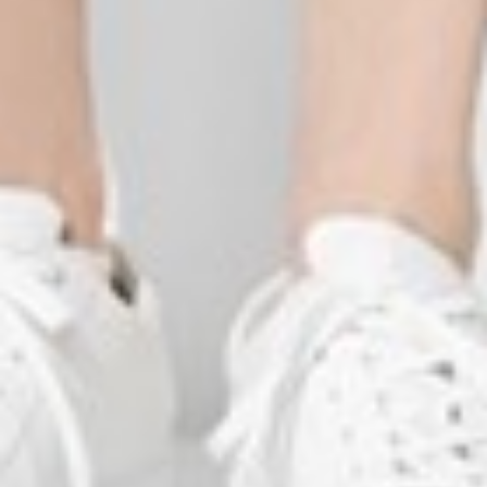
117
$ 129
$