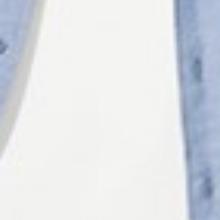
290
$ 299
$