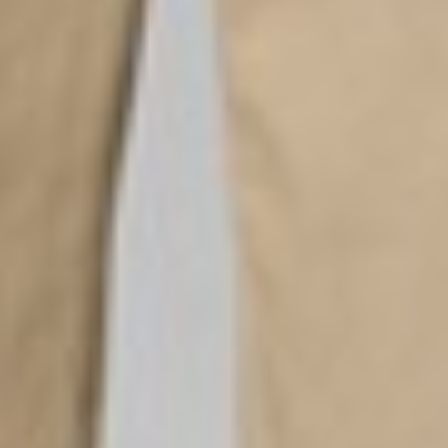
650
$ 690
$