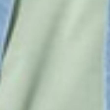
350
$ 399
$