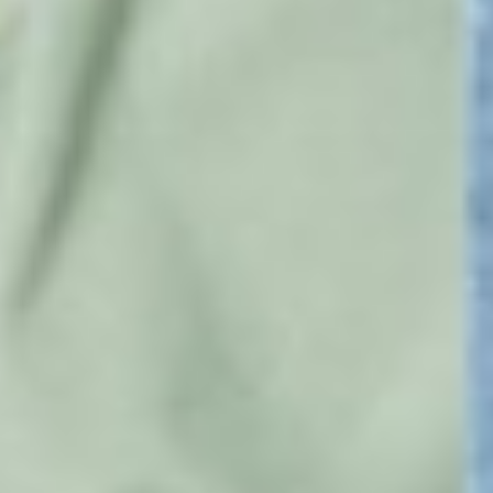
390
$ 590
$