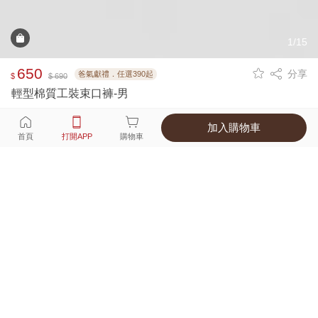
1/15
650
分享
爸氣獻禮．任選390起
$
$ 690
輕型棉質工裝束口褲-男
加入購物車
選擇
顏色 尺寸
首頁
打開APP
購物車
6種顏色
付款
超商取貨付款 ‧ 信用卡 ‧ LINE Pay
運費
父親節限定！超商取貨滿588免運費
打開APP
詳情
產地 ‧ 材質 ‧ 特色
真人試穿輕鬆選碼
商品尺寸表