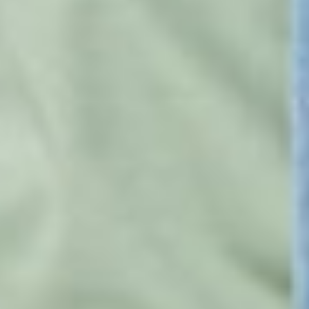
350
$ 399
$