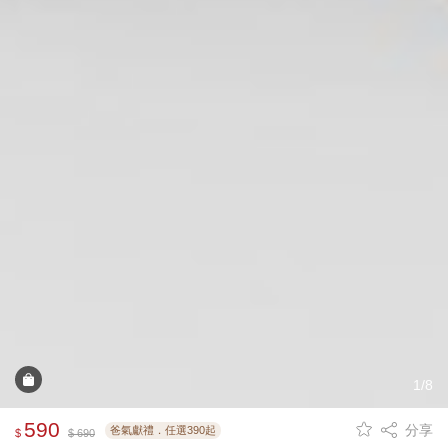
1/8
590
分享
爸氣獻禮．任選390起
$
$ 690