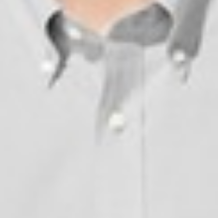
399
$ 499
$