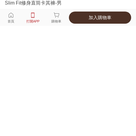
Slim Fit修身直筒卡其褲-男
加入購物車
選擇
顏色 尺寸
首頁
打開APP
購物車
4種顏色
付款
超商取貨付款 ‧ 信用卡 ‧ LINE Pay
運費
父親節限定！超商取貨滿588免運費
打開APP
詳情
產地 ‧ 材質 ‧ 特色
真人試穿輕鬆選碼
商品尺寸表
商品評價（68）
查看全部
訂單後四碼：
8878
好看