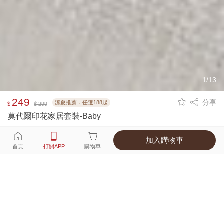
1/13
249
分享
涼夏推薦．任選188起
$
$ 299
莫代爾印花家居套裝-Baby
加入購物車
選擇
顏色 尺寸
首頁
打開APP
購物車
4種顏色
付款
超商取貨付款 ‧ 信用卡 ‧ LINE Pay
運費
父親節限定！超商取貨滿588免運費
打開APP
詳情
產地 ‧ 材質 ‧ 特色