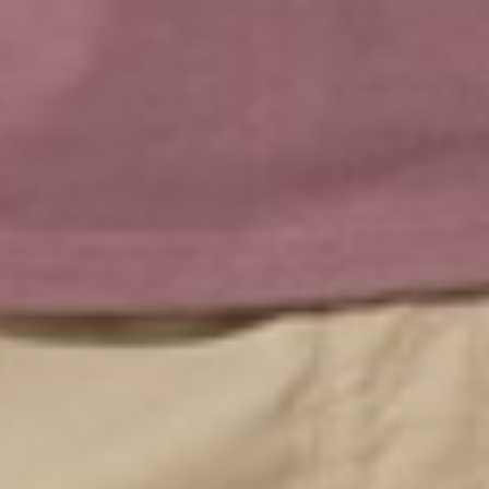
390
$ 399
$