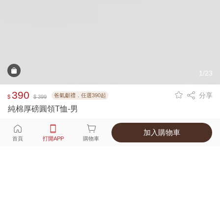
1/23
390
分享
爸氣獻禮．任選390起
$
$ 399
純棉厚磅圓領T恤-男
加入購物車
選擇
顏色 尺寸
首頁
打開APP
購物車
6種顏色
付款
超商取貨付款 ‧ 信用卡 ‧ LINE Pay
運費
父親節限定！超商取貨滿588免運費
打開APP
詳情
產地 ‧ 材質 ‧ 特色