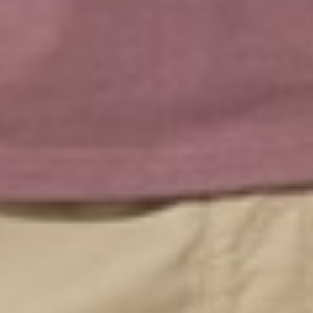
390
$ 399
$