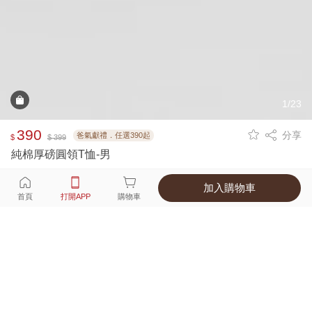
1/23
390
分享
爸氣獻禮．任選390起
$
$ 399
純棉厚磅圓領T恤-男
加入購物車
選擇
顏色 尺寸
首頁
打開APP
購物車
6種顏色
付款
超商取貨付款 ‧ 信用卡 ‧ LINE Pay
運費
父親節限定！超商取貨滿588免運費
打開APP
詳情
產地 ‧ 材質 ‧ 特色