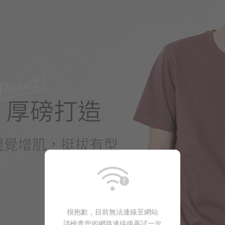
390
$
$
很抱歉，目前無法連線至網站
請檢查您的網路連線後再試一次