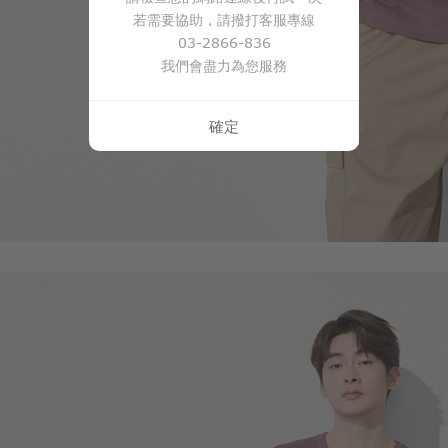
若需要協助，請撥打客服專線
03-2866-836
我們會盡力為您服務
450
$
確定