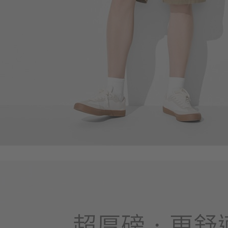
89
$
$ 99