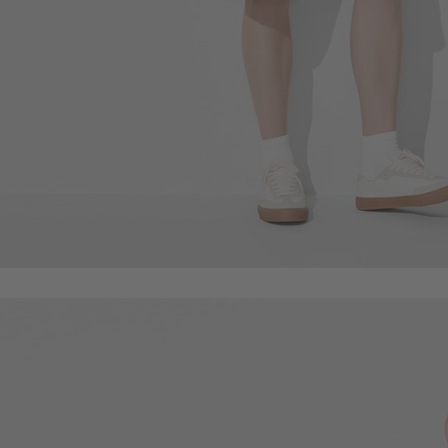
89
$
$ 99