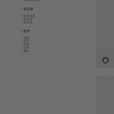
heatup系列
家居服
家居套裝
家居褲
家居毯
配件
袖套
襪子
鞋類
皮帶
圍巾