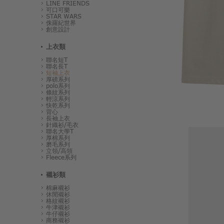
LINE FRIENDS
可口可樂
STAR WARS
侏羅紀世界
創意設計
上衣類
聯名短T
聯名長T
短袖上衣
厚磅系列
polo系列
條紋系列
輕涼系列
快乾系列
背心
長袖上衣
針織衫/毛衣
聯名大學T
厚棉系列
磨毛系列
立領/高領
Fleece系列
襯衫類
棉麻襯衫
休閒襯衫
格紋襯衫
牛津襯衫
牛仔襯衫
商務襯衫