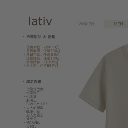
WOMEN
MEN
男裝新品 ＆ 熱銷
優惠倒數．2件660元
爸氣獻禮．任選490起
夏日特惠．任選５折起
涼夏推薦．任選188起
舒適體驗．2件8折起
秋上新．任選88折起
聯名授權
七龍珠大魔
七龍珠Z
七龍珠
航海王
S.W.SMILEY
大人的圖鑑
蠟筆小新
超人力霸王
迪士尼
MARVEL
史努比