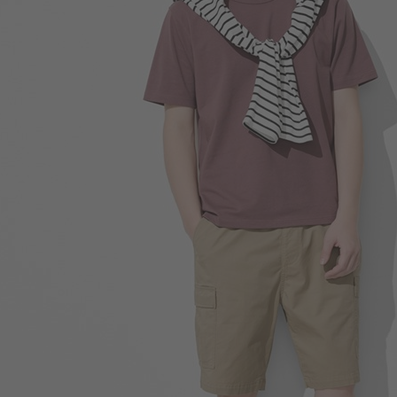
390
$
$ 399
450
$