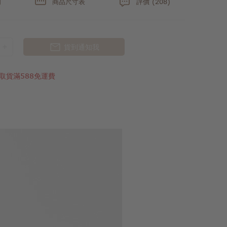
明
商品尺寸表
評價 (208)
貨到通知我
取貨滿588免運費