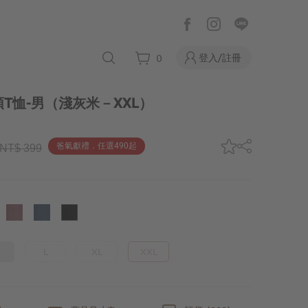
登入/註冊
0
T恤-男
（淺灰米－XXL）
爸氣獻禮．任選490起
NT$ 399
L
XL
XXL