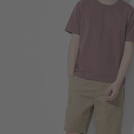
390
$
$ 399
450
$