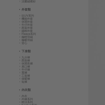
法蘭絨襯衫
外套類
抗UV系列
機能外套
休閒外套
牛仔外套
西裝外套
鋪棉外套
Fleece系列
極輕羽絨
極暖羽絨
背心
下身類
九分褲
西裝褲
休閒長褲
束口褲
牛仔褲
寬褲
工裝褲
保暖褲
短褲
內衣類
內衣
內褲系列
輕涼系列