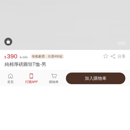
1/23
390
分享
爸氣獻禮．任選490起
$
$ 399
純棉厚磅圓領T恤-男
加入購物車
選擇
顏色 尺寸
首頁
打開APP
購物車
6種顏色
付款
超商取貨付款 ‧ 信用卡 ‧ LINE Pay
運費
父親節限定！超商取貨滿588免運費
打開APP
詳情
產地 ‧ 材質 ‧ 特色