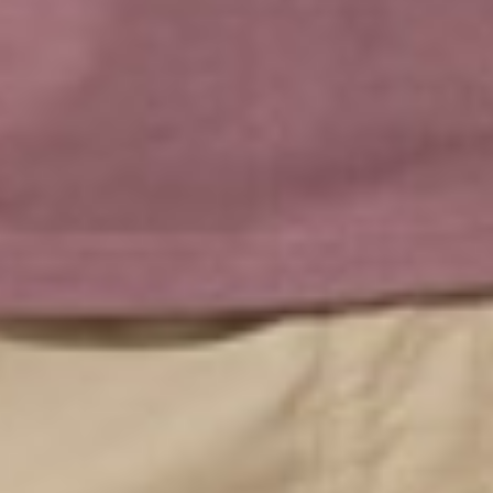
390
$ 399
$