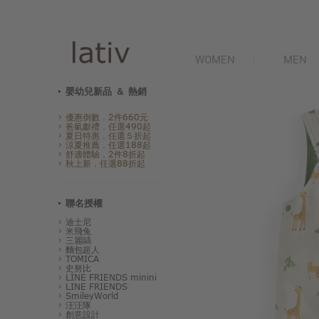
WOMEN
MEN
嬰幼兒新品 ＆ 熱銷
優惠倒數．2件660元
爸氣獻禮．任選490起
夏日特惠．任選５折起
涼夏推薦．任選188起
舒適體驗．2件8折起
秋上新．任選88折起
聯名授權
迪士尼
米飛兔
三麗鷗
麵包超人
TOMICA
史努比
LINE FRIENDS minini
LINE FRIENDS
SmileyWorld
汪汪隊
創意設計