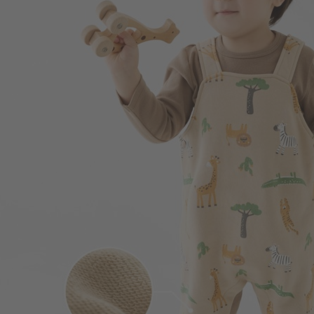
109
$
$ 149
350
$
$ 450