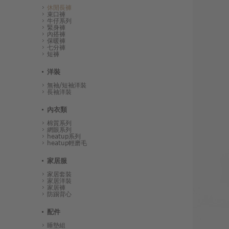
休閒長褲
束口褲
牛仔系列
緊身褲
內搭褲
保暖褲
七分褲
短褲
洋裝
無袖/短袖洋裝
長袖洋裝
內衣類
棉質系列
網眼系列
heatup系列
heatup輕磨毛
家居服
家居套裝
家居洋裝
家居褲
防踢背心
配件
睡墊組