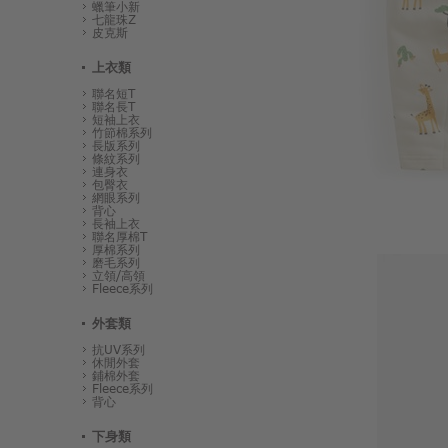
蠟筆小新
七龍珠Z
皮克斯
上衣類
聯名短T
聯名長T
短袖上衣
竹節棉系列
長版系列
條紋系列
連身衣
包臀衣
網眼系列
背心
長袖上衣
聯名厚棉T
厚棉系列
磨毛系列
立領/高領
Fleece系列
外套類
抗UV系列
休閒外套
鋪棉外套
Fleece系列
背心
下身類