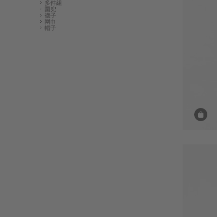
多件組
圍兜
襪子
圍巾
帽子