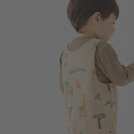
109
$
$ 149
350
$
$ 450