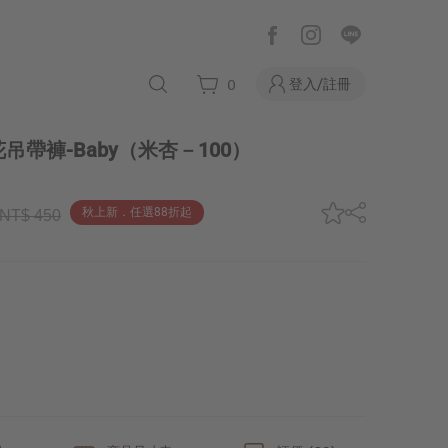
登入/註冊
0
吊帶褲-Baby
（米杏－100）
秋上新．任選88折起
NT$ 450