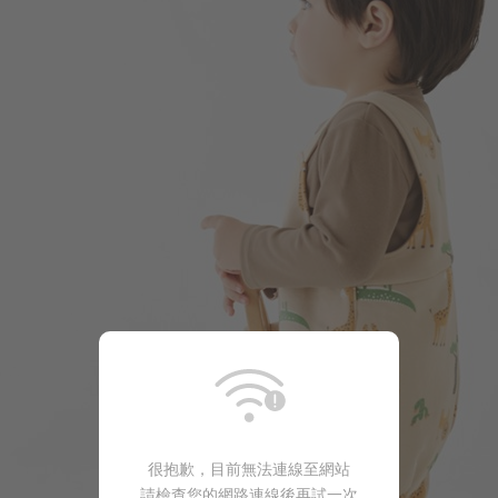
109
$
$ 149
350
$
$ 450
很抱歉，目前無法連線至網站
請檢查您的網路連線後再試一次