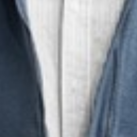
350
$ 499
$