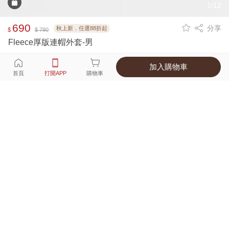
1/12
690
分享
秋上新．任選88折起
$
$ 790
Fleece厚版連帽外套-男
加入購物車
選擇
顏色 尺寸
首頁
打開APP
購物車
2種顏色
付款
超商取貨付款 ‧ 信用卡 ‧ LINE Pay
運費
APP獨享！超取滿680免運費
打開APP
詳情
產地 ‧ 材質 ‧ 特色
真人試穿輕鬆選碼
商品尺寸表
商品評價（149）
查看全部
訂單後四碼：
4292