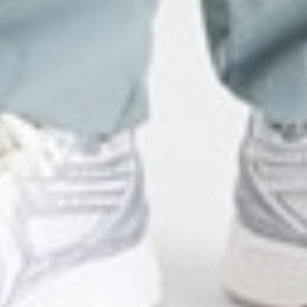
117
$ 129
$