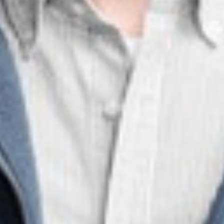
290
$ 299
$