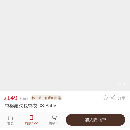
1/15
149
分享
秋上新．任選88折起
$
$ 190
純棉羅紋包臀衣-03-Baby
加入購物車
選擇
顏色 尺寸
首頁
打開APP
購物車