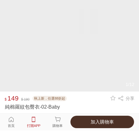
1/12
149
分享
秋上新．任選88折起
$
$ 190
純棉羅紋包臀衣-02-Baby
加入購物車
選擇
顏色 尺寸
首頁
打開APP
購物車
3種顏色