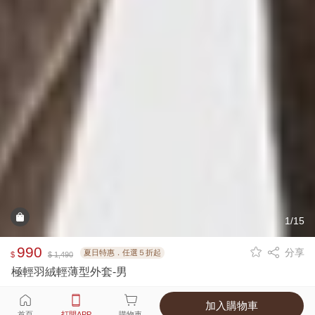
1/15
990
分享
夏日特惠．任選５折起
$
$ 1,490
極輕羽絨輕薄型外套-男
加入購物車
選擇
顏色 尺寸
首頁
打開APP
購物車