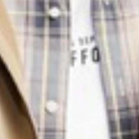
350
$ 399
$