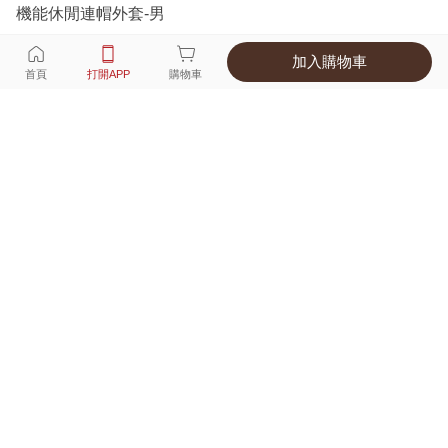
機能休閒連帽外套-男
加入購物車
選擇
顏色 尺寸
首頁
打開APP
購物車
3種顏色
付款
超商取貨付款 ‧ 信用卡 ‧ LINE Pay
運費
優惠倒數！超商取貨滿588免運費
打開APP
詳情
產地 ‧ 材質 ‧ 特色
真人試穿輕鬆選碼
商品尺寸表
商品評價（302）
查看全部
訂單後四碼：
3866
goods na goods. thanks Lativ.