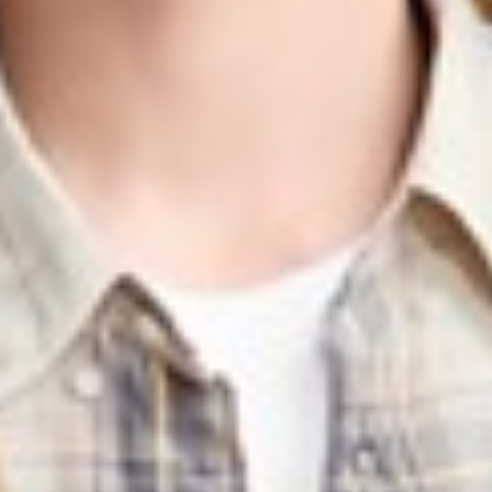
399
$ 499
$