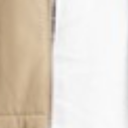
399
$ 49
$