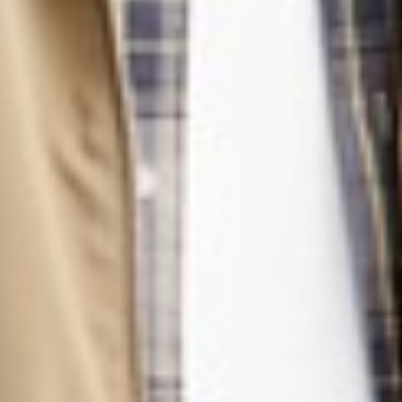
350
$ 399
$