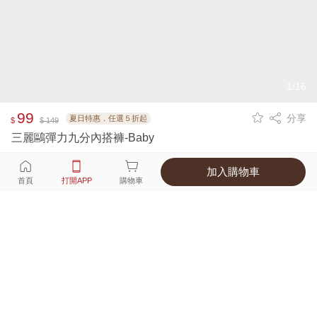
1/16
99
分享
夏日特惠．任選５折起
$
$ 149
三麗鷗彈力九分內搭褲-Baby
加入購物車
選擇
顏色 尺寸
首頁
打開APP
購物車
3種顏色
付款
超商取貨付款 ‧ 信用卡 ‧ LINE Pay
運費
優惠倒數！超商取貨滿588免運費
打開APP
配送
不提供海外配送
詳情
產地 ‧ 材質 ‧ 特色