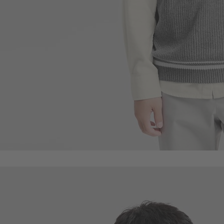
490
$
$ 690