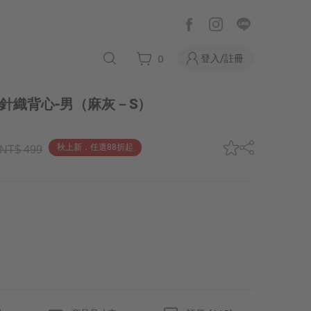
登入/註冊
0
針織背心-男
（麻灰－S）
秋上新．任選88折起
NT$ 499