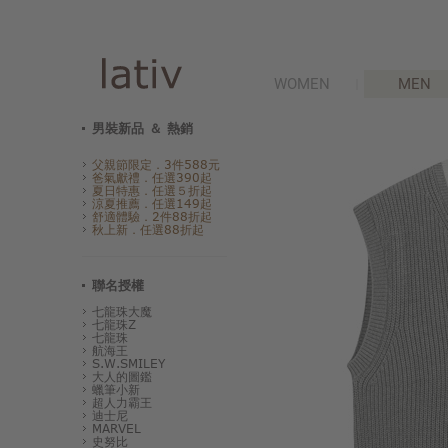
WOMEN
MEN
男裝新品 ＆ 熱銷
父親節限定．3件588元
爸氣獻禮．任選390起
夏日特惠．任選５折起
涼夏推薦．任選149起
舒適體驗．2件88折起
秋上新．任選88折起
聯名授權
七龍珠大魔
七龍珠Z
七龍珠
航海王
S.W.SMILEY
大人的圖鑑
蠟筆小新
超人力霸王
迪士尼
MARVEL
史努比