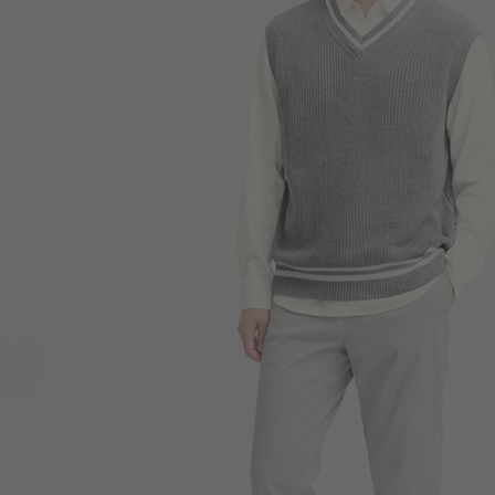
399
$
$ 499
399
$
$ 499
490
$
$ 690