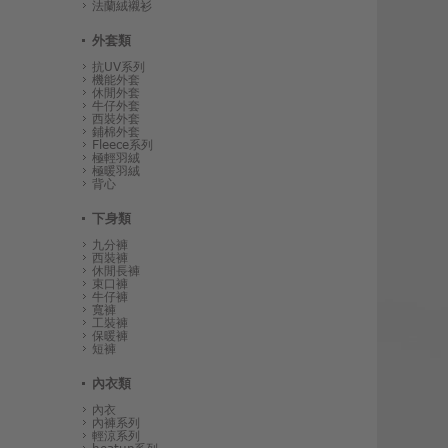
法蘭絨襯衫
外套類
抗UV系列
機能外套
休閒外套
牛仔外套
西裝外套
鋪棉外套
Fleece系列
極輕羽絨
極暖羽絨
背心
下身類
九分褲
西裝褲
休閒長褲
束口褲
牛仔褲
寬褲
工裝褲
保暖褲
短褲
內衣類
內衣
內褲系列
輕涼系列