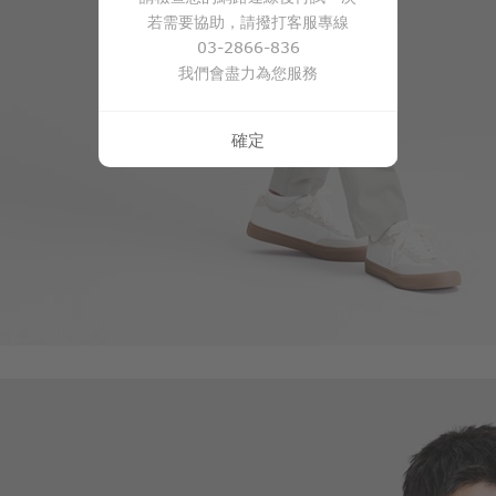
若需要協助，請撥打客服專線
490
$
$ 690
03-2866-836
我們會盡力為您服務
確定
117
$
$ 129