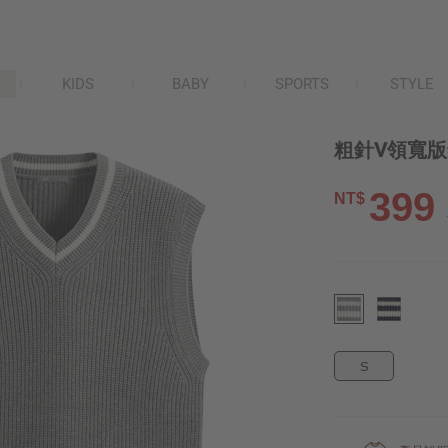
KIDS
BABY
SPORTS
STYLE
粗針V領寬版
399
NT$
S