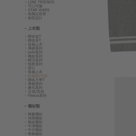
LINE FRIENDS
可口可樂
STAR WARS
侏羅紀世界
創意設計
上衣類
聯名短T
聯名長T
短袖上衣
厚磅系列
polo系列
條紋系列
輕涼系列
快乾系列
背心
長袖上衣
針織衫/毛衣
聯名大學T
厚棉系列
磨毛系列
立領/高領
Fleece系列
襯衫類
棉麻襯衫
休閒襯衫
格紋襯衫
牛津襯衫
牛仔襯衫
商務襯衫