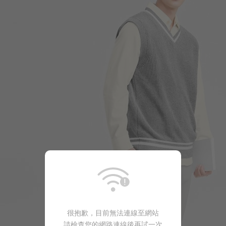
399
$
$ 499
399
$
$ 499
很抱歉，目前無法連線至網站
請檢查您的網路連線後再試一次