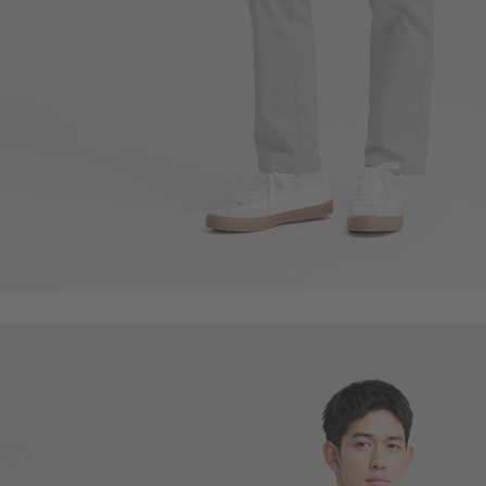
117
$
$ 129