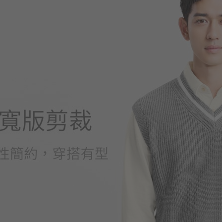
399
$
$ 499
399
$
$ 499