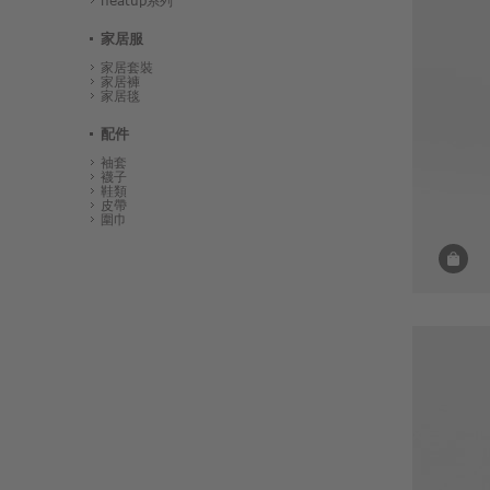
heatup系列
家居服
家居套裝
家居褲
家居毯
配件
袖套
襪子
鞋類
皮帶
圍巾