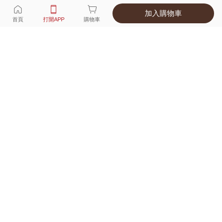
加入購物車
選擇
顏色 尺寸
首頁
打開APP
購物車
1種顏色
付款
超商取貨付款 ‧ 信用卡 ‧ LINE Pay
運費
優惠倒數！超商取貨滿588免運費
打開APP
配送
不提供海外配送
詳情
產地 ‧ 材質 ‧ 特色
適穿尺寸對照表
商品尺寸表
商品評價（86）
查看全部
訂單後四碼：
1418
我家寶寶 1歲8個月，78cm／12kg，80號穿剛好，我自己選90號，
雖然偏大，但袖子翻折就能穿，今年穿、明年還能繼續穿。
薄棉厚度很適合秋冬。領口有扣子，穿脫方便，不會卡頭，就算買