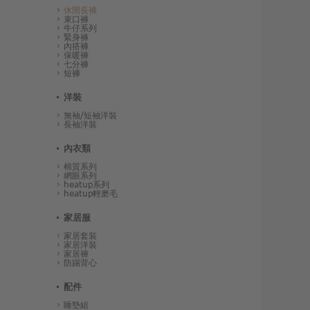
休閒長褲
束口褲
牛仔系列
緊身褲
內搭褲
保暖褲
七分褲
短褲
洋裝
無袖/短袖洋裝
長袖洋裝
內衣類
棉質系列
網眼系列
heatup系列
heatup輕磨毛
家居服
家居套裝
家居洋裝
家居褲
防踢背心
配件
睡墊組