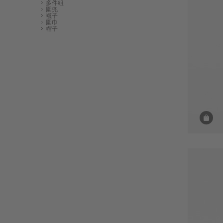
多件組
圍兜
襪子
圍巾
帽子