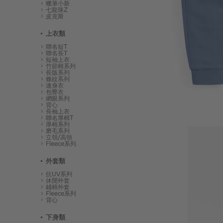
蠟筆小新
七龍珠Z
皮克斯
上衣類
聯名短T
聯名長T
短袖上衣
竹節棉系列
長版系列
條紋系列
連身衣
包臀衣
網眼系列
背心
長袖上衣
聯名厚棉T
厚棉系列
磨毛系列
立領/高領
Fleece系列
外套類
抗UV系列
休閒外套
鋪棉外套
Fleece系列
背心
下身類