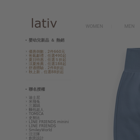
WOMEN
MEN
嬰幼兒新品 ＆ 熱銷
優惠倒數．2件660元
爸氣獻禮．任選490起
夏日特惠．任選５折起
涼夏推薦．任選188起
舒適體驗．2件8折起
秋上新．任選88折起
聯名授權
迪士尼
米飛兔
三麗鷗
麵包超人
TOMICA
史努比
LINE FRIENDS minini
LINE FRIENDS
SmileyWorld
汪汪隊
創意設計