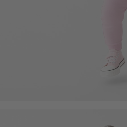
99
$
$ 149