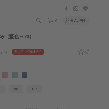
登入/註冊
0
by
（藍色－70）
秋上新．任選88折起
$ 149
90
100