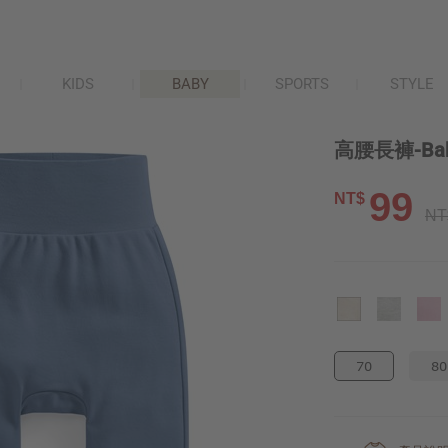
KIDS
BABY
SPORTS
STYLE
高腰長褲-Ba
99
NT$
NT
70
80