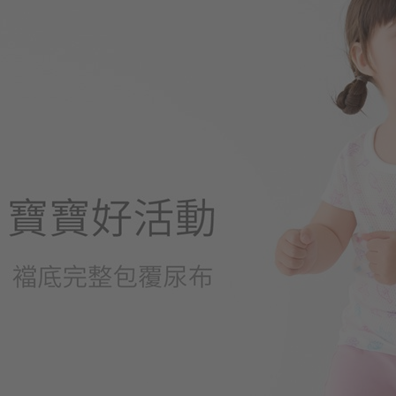
168
$
$ 24