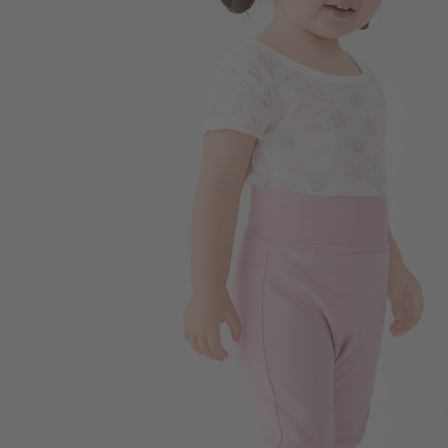
168
$
$ 249
99
$
$ 149