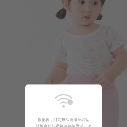
168
$
$ 249
99
$
$ 149
很抱歉，目前無法連線至網站
請檢查您的網路連線後再試一次