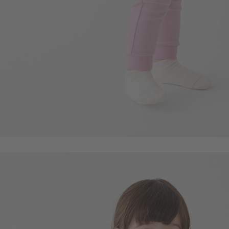
99
$
$ 119