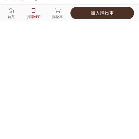
加入購物車
選擇
顏色 尺寸
首頁
打開APP
購物車
6種顏色
付款
超商取貨付款 ‧ 信用卡 ‧ LINE Pay
運費
父親節限定！超商取貨滿588免運費
打開APP
詳情
產地 ‧ 材質 ‧ 特色
適穿尺寸對照表
商品尺寸表
商品評價（566）
查看全部
訂單後四碼：
9728
材質很不錯👌🏻謝謝