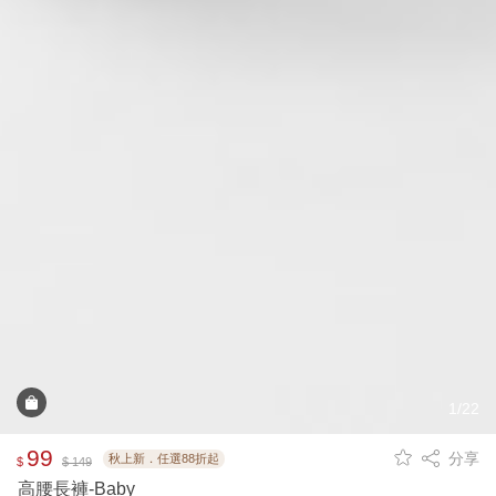
1/22
99
分享
秋上新．任選88折起
$
$ 149
高腰長褲-Baby