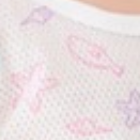
168
$ 249
$