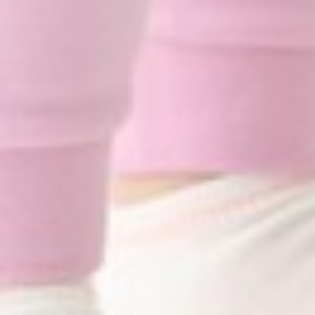
99
$ 119
$
99
$ 119
$