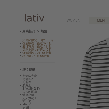
WOMEN
MEN
男裝新品 ＆ 熱銷
父親節限定．3件588元
爸氣獻禮．任選390起
夏日特惠．任選５折起
涼夏推薦．任選149起
舒適體驗．2件88折起
秋上新．任選88折起
聯名授權
七龍珠大魔
七龍珠Z
七龍珠
航海王
S.W.SMILEY
大人的圖鑑
蠟筆小新
超人力霸王
迪士尼
MARVEL
史努比