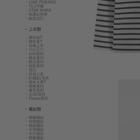
LINE FRIENDS
可口可樂
STAR WARS
侏羅紀世界
創意設計
上衣類
聯名短T
聯名長T
短袖上衣
厚磅系列
polo系列
條紋系列
輕涼系列
快乾系列
背心
長袖上衣
針織衫/毛衣
聯名大學T
厚棉系列
磨毛系列
立領/高領
Fleece系列
襯衫類
棉麻襯衫
休閒襯衫
格紋襯衫
牛津襯衫
牛仔襯衫
商務襯衫