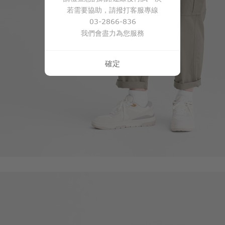
590
$
$ 690
若需要協助，請撥打客服專線
03-2866-836
我們會盡力為您服務
確定
65
$
$ 69