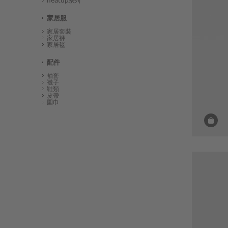
heatup系列
家居服
家居套裝
家居褲
家居毯
配件
袖套
襪子
鞋類
皮帶
圍巾