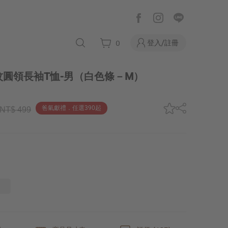
登入/註冊
0
圓領長袖T恤-男
（白色條－M）
爸氣獻禮．任選390起
NT$ 499