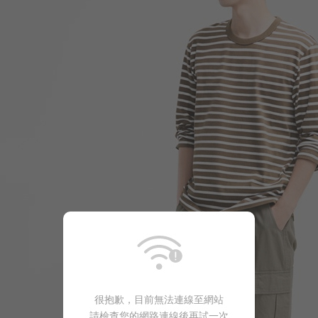
399
$
$ 499
很抱歉，目前無法連線至網站
請檢查您的網路連線後再試一次