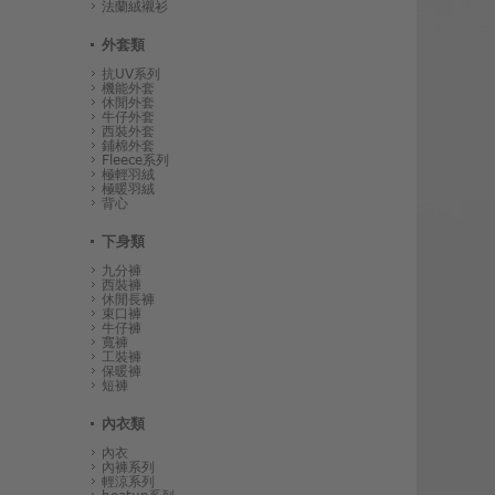
法蘭絨襯衫
外套類
抗UV系列
機能外套
休閒外套
牛仔外套
西裝外套
鋪棉外套
Fleece系列
極輕羽絨
極暖羽絨
背心
下身類
九分褲
西裝褲
休閒長褲
束口褲
牛仔褲
寬褲
工裝褲
保暖褲
短褲
內衣類
內衣
內褲系列
輕涼系列