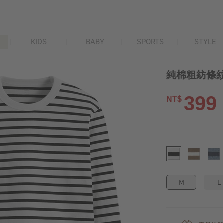
KIDS
BABY
SPORTS
STYLE
純棉粗紡條紋
399
NT$
M
L