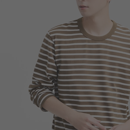
399
$
$ 499