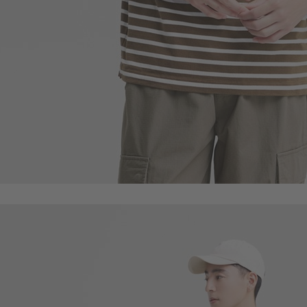
590
$
$ 690