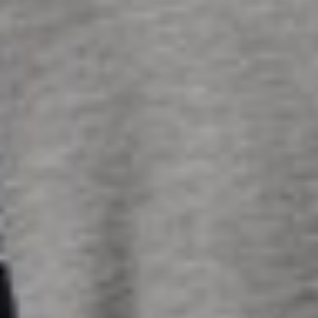
299
$