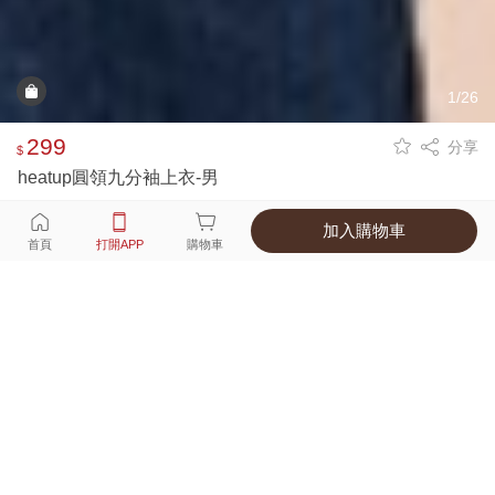
1/26
299
分享
$
heatup圓領九分袖上衣-男
加入購物車
選擇
顏色 尺寸
首頁
打開APP
購物車
8種顏色
付款
超商取貨付款 ‧ 信用卡 ‧ LINE Pay
運費
父親節限定！超商取貨滿588免運費
打開APP
詳情
產地 ‧ 材質 ‧ 特色
真人試穿輕鬆選碼
商品尺寸表