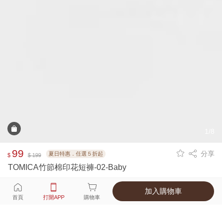
1/8
99
分享
夏日特惠．任選５折起
$
$ 199
TOMICA竹節棉印花短褲-02-Baby
加入購物車
選擇
顏色 尺寸
首頁
打開APP
購物車
1種顏色