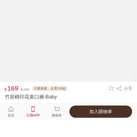
1/17
169
分享
涼夏推薦．任選149起
$
$ 249
竹節棉印花束口褲-Baby
加入購物車
選擇
顏色 尺寸
首頁
打開APP
購物車
3種顏色