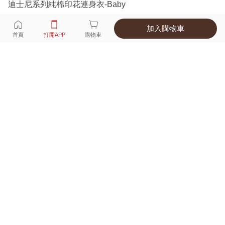
迪士尼系列純棉印花連身衣-Baby
加入購物車
選擇
顏色 尺寸
首頁
打開APP
購物車
1種顏色
付款
超商取貨付款 ‧ 信用卡 ‧ LINE Pay
運費
父親節限定！超商取貨滿588免運費
打開APP
配送
不提供海外配送
詳情
產地 ‧ 材質 ‧ 特色
適穿尺寸對照表
商品尺寸表
商品評價（536）
查看全部
訂單後四碼：
2409
材質舒服可愛