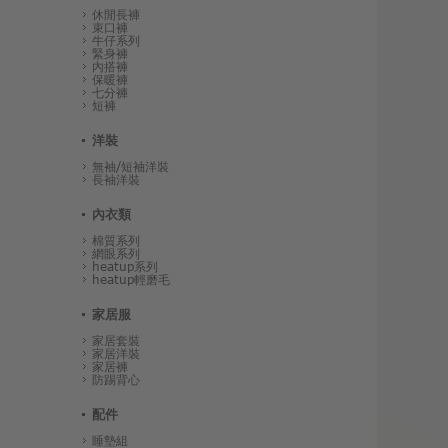
休閒長褲
束口褲
牛仔系列
緊身褲
內搭褲
保暖褲
七分褲
短褲
洋裝
無袖/短袖洋裝
長袖洋裝
內衣類
棉質系列
網眼系列
heatup系列
heatup輕磨毛
家居服
家居套裝
家居洋裝
家居褲
防踢背心
配件
睡墊組