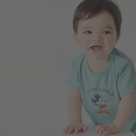
99
$
$ 199