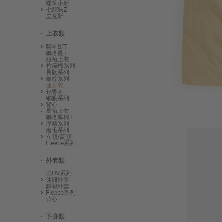
蠟筆小新
七龍珠Z
皮克斯
上衣類
聯名短T
聯名長T
短袖上衣
竹節棉系列
長版系列
條紋系列
連身衣
包臀衣
網眼系列
背心
長袖上衣
聯名厚棉T
厚棉系列
磨毛系列
立領/高領
Fleece系列
外套類
抗UV系列
休閒外套
鋪棉外套
Fleece系列
背心
下身類