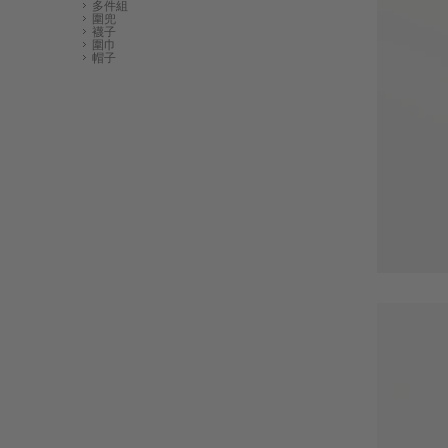
多件組
圍兜
襪子
圍巾
帽子