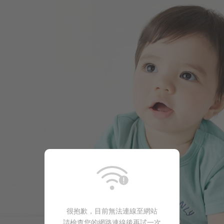
99
$
$ 199
很抱歉，目前無法連線至網站
請檢查您的網路連線後再試一次