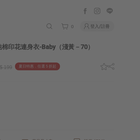
登入/註冊
0
棉印花連身衣-Baby
（淺黃－70）
夏日特惠．任選５折起
$ 199