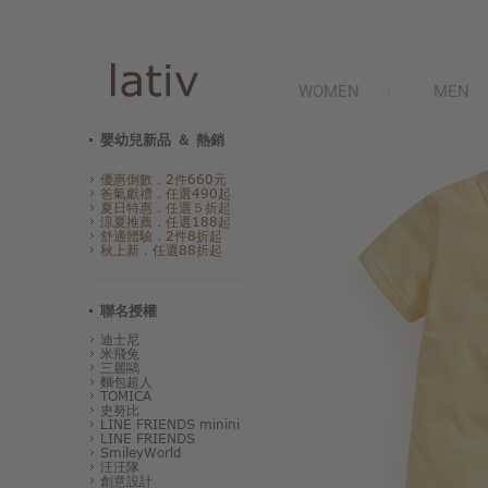
WOMEN
MEN
嬰幼兒新品 ＆ 熱銷
優惠倒數．2件660元
爸氣獻禮．任選490起
夏日特惠．任選５折起
涼夏推薦．任選188起
舒適體驗．2件8折起
秋上新．任選88折起
聯名授權
迪士尼
米飛兔
三麗鷗
麵包超人
TOMICA
史努比
LINE FRIENDS minini
LINE FRIENDS
SmileyWorld
汪汪隊
創意設計