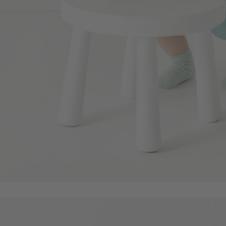
114
$
$ 119