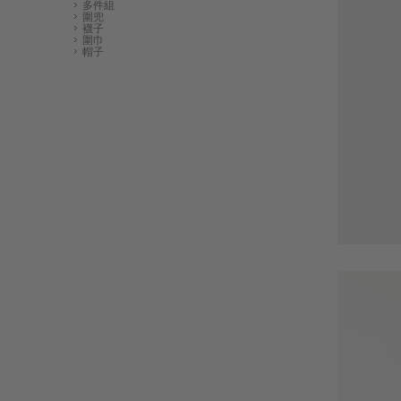
多件組
圍兜
襪子
圍巾
帽子