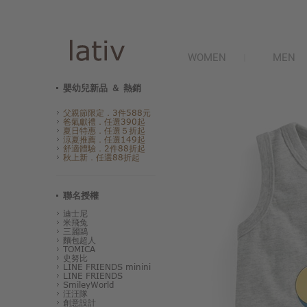
WOMEN
MEN
嬰幼兒新品 ＆ 熱銷
父親節限定．3件588元
爸氣獻禮．任選390起
夏日特惠．任選５折起
涼夏推薦．任選149起
舒適體驗．2件88折起
秋上新．任選88折起
聯名授權
迪士尼
米飛兔
三麗鷗
麵包超人
TOMICA
史努比
LINE FRIENDS minini
LINE FRIENDS
SmileyWorld
汪汪隊
創意設計