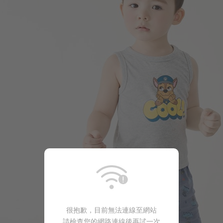
99
$
$ 149
很抱歉，目前無法連線至網站
請檢查您的網路連線後再試一次
99