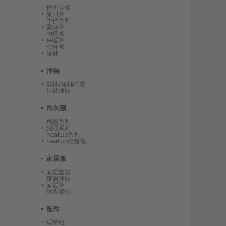
休閒長褲
束口褲
牛仔系列
緊身褲
內搭褲
保暖褲
七分褲
短褲
洋裝
無袖/短袖洋裝
長袖洋裝
內衣類
棉質系列
網眼系列
heatup系列
heatup輕磨毛
家居服
家居套裝
家居洋裝
家居褲
防踢背心
配件
睡墊組