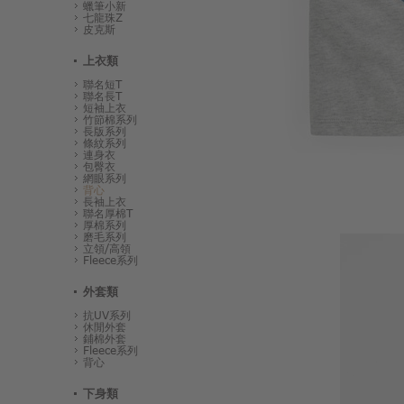
蠟筆小新
七龍珠Z
皮克斯
上衣類
聯名短T
聯名長T
短袖上衣
竹節棉系列
長版系列
條紋系列
連身衣
包臀衣
網眼系列
背心
長袖上衣
聯名厚棉T
厚棉系列
磨毛系列
立領/高領
Fleece系列
外套類
抗UV系列
休閒外套
鋪棉外套
Fleece系列
背心
下身類