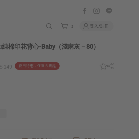
登入/註冊
0
純棉印花背心-Baby
（淺麻灰－80）
夏日特惠．任選５折起
$ 149