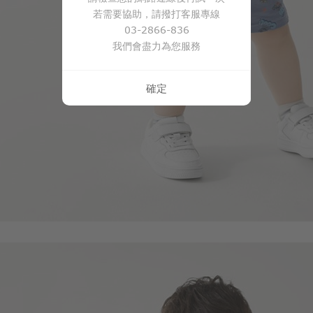
$
$ 199
若需要協助，請撥打客服專線
03-2866-836
我們會盡力為您服務
確定