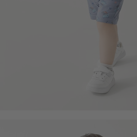
99
$
$ 199