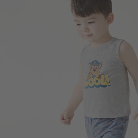
99
$
$ 149