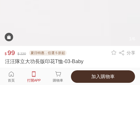
1/6
99
分享
夏日特惠．任選５折起
$
$ 220
汪汪隊立大功長版印花T恤-03-Baby
加入購物車
選擇
顏色 尺寸
首頁
打開APP
購物車
1種顏色
付款
超商取貨付款 ‧ 信用卡 ‧ LINE Pay
運費
優惠倒數！超商取貨滿588免運費
打開APP
配送
不提供海外配送
詳情
產地 ‧ 材質 ‧ 特色