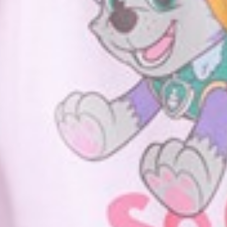
99
$ 220
$