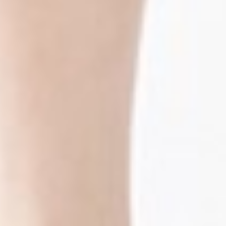
117
$ 129
$