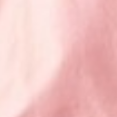
299
$ 350
$