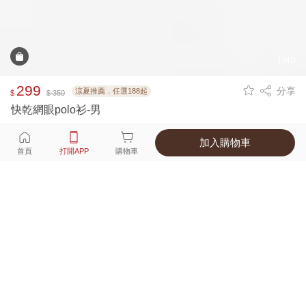
1/40
299
分享
涼夏推薦．任選188起
$
$ 350
快乾網眼polo衫-男
加入購物車
選擇
顏色 尺寸
首頁
打開APP
購物車
13種顏色
付款
超商取貨付款 ‧ 信用卡 ‧ LINE Pay
運費
父親節限定！超商取貨滿588免運費
打開APP
詳情
產地 ‧ 材質 ‧ 特色
真人試穿輕鬆選碼
商品尺寸表