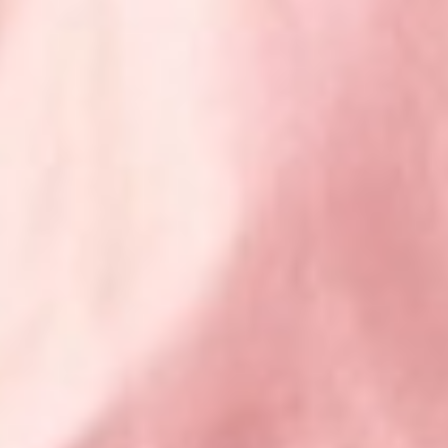
299
$ 350
$