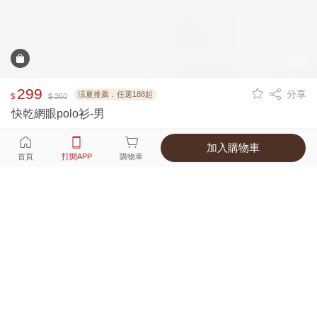
1/40
299
分享
涼夏推薦．任選188起
$
$ 350
快乾網眼polo衫-男
加入購物車
選擇
顏色 尺寸
首頁
打開APP
購物車
13種顏色
付款
超商取貨付款 ‧ 信用卡 ‧ LINE Pay
運費
父親節限定！超商取貨滿588免運費
打開APP
詳情
產地 ‧ 材質 ‧ 特色
真人試穿輕鬆選碼
商品尺寸表