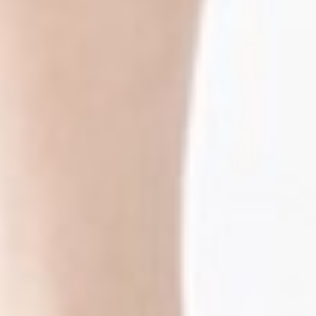
117
$ 129
$