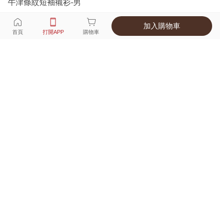
牛津條紋短袖襯衫-男
加入購物車
選擇
顏色 尺寸
首頁
打開APP
購物車
5種顏色
付款
超商取貨付款 ‧ 信用卡 ‧ LINE Pay
運費
父親節限定！超商取貨滿588免運費
打開APP
詳情
產地 ‧ 材質 ‧ 特色
真人試穿輕鬆選碼
商品尺寸表
商品評價（194）
查看全部
訂單後四碼：
6757
很棒，舒適