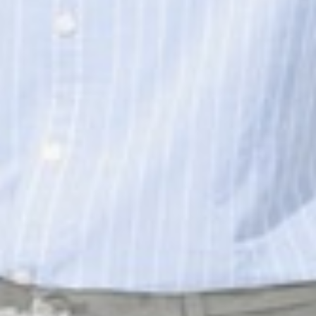
179
$
179
$ 199
$