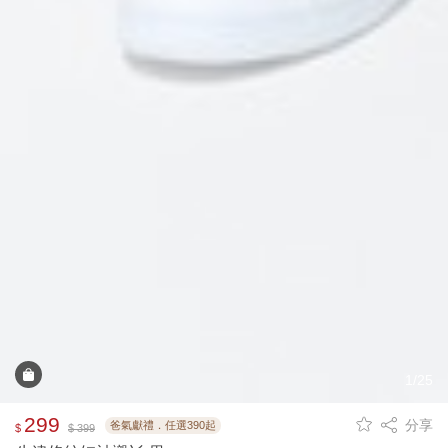
1/25
299
分享
爸氣獻禮．任選390起
$
$ 399