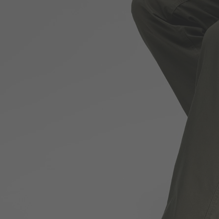
690
$