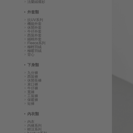
法蘭絨襯衫
外套類
抗UV系列
機能外套
休閒外套
牛仔外套
西裝外套
鋪棉外套
Fleece系列
極輕羽絨
極暖羽絨
背心
下身類
九分褲
西裝褲
休閒長褲
束口褲
牛仔褲
寬褲
工裝褲
保暖褲
短褲
內衣類
內衣
內褲系列
輕涼系列