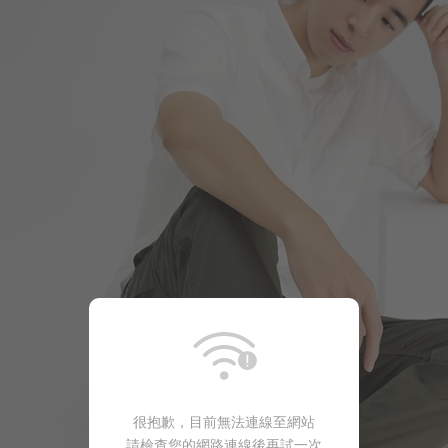
179
$
$ 199
299
$
$ 399
690
$
很抱歉，目前無法連線至網站
請檢查您的網路連線後再試一次