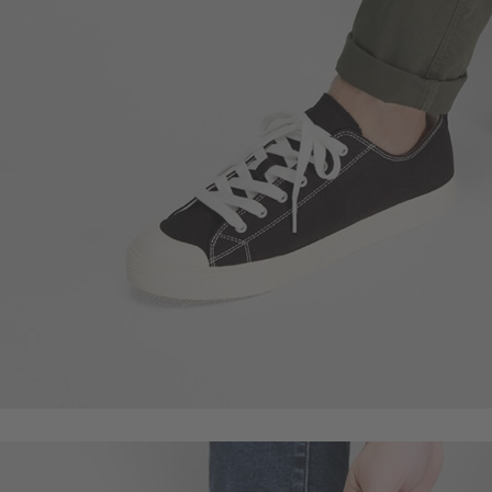
350
$
$ 499