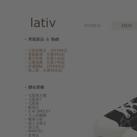
WOMEN
MEN
男裝新品 ＆ 熱銷
父親節限定．3件588元
爸氣獻禮．任選390起
夏日特惠．任選５折起
涼夏推薦．任選149起
舒適體驗．2件88折起
秋上新．任選88折起
聯名授權
七龍珠大魔
七龍珠Z
七龍珠
航海王
S.W.SMILEY
大人的圖鑑
蠟筆小新
超人力霸王
迪士尼
MARVEL
史努比