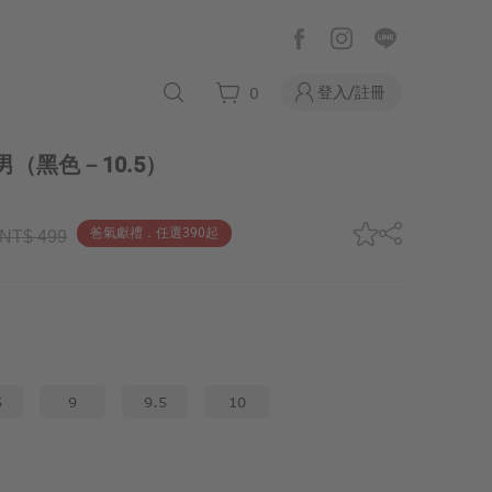
登入/註冊
0
男
（黑色－10.5）
爸氣獻禮．任選390起
NT$ 499
5
9
9.5
10