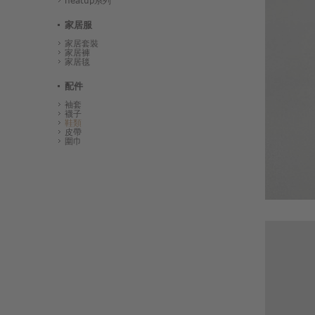
heatup系列
家居服
家居套裝
家居褲
家居毯
配件
袖套
襪子
鞋類
皮帶
圍巾