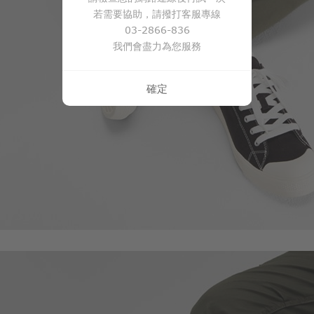
若需要協助，請撥打客服專線
03-2866-836
117
$
$ 129
我們會盡力為您服務
確定
350
$
$ 499