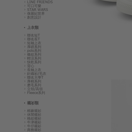
LINE FRIENDS
可口可樂
STAR WARS
侏羅紀世界
創意設計
上衣類
聯名短T
聯名長T
短袖上衣
厚磅系列
polo系列
條紋系列
輕涼系列
快乾系列
背心
長袖上衣
針織衫/毛衣
聯名大學T
厚棉系列
磨毛系列
立領/高領
Fleece系列
襯衫類
棉麻襯衫
休閒襯衫
格紋襯衫
牛津襯衫
牛仔襯衫
商務襯衫