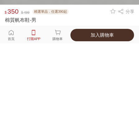
350
分享
精選單品．任選390起
$
$ 499
棉質帆布鞋-男
加入購物車
選擇
顏色 尺寸
首頁
打開APP
購物車
2種顏色
付款
超商取貨付款 ‧ 信用卡 ‧ LINE Pay
運費
APP獨享！超取滿680免運費
打開APP
詳情
產地 ‧ 材質 ‧ 特色
商品尺寸表
商品評價（86）
查看全部
訂單後四碼：
9865