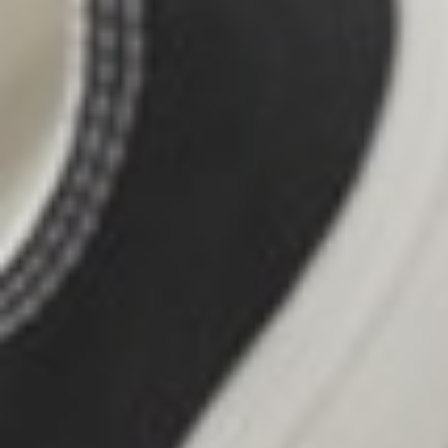
690
$