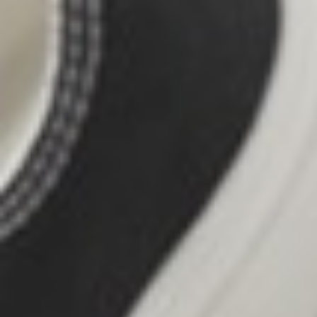
690
$