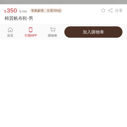
350
分享
爸氣獻禮．任選390起
$
$ 499
棉質帆布鞋-男
加入購物車
選擇
顏色 尺寸
首頁
打開APP
購物車
2種顏色
付款
超商取貨付款 ‧ 信用卡 ‧ LINE Pay
運費
父親節限定！超商取貨滿588免運費
打開APP
詳情
產地 ‧ 材質 ‧ 特色
商品尺寸表
商品評價（82）
查看全部
訂單後四碼：
8750