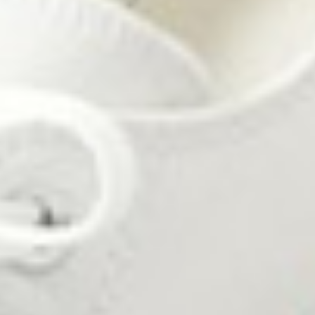
390
$ 399
$