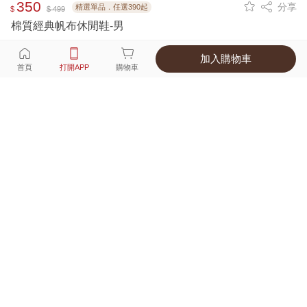
350
分享
精選單品．任選390起
$
$ 499
棉質經典帆布休閒鞋-男
加入購物車
選擇
顏色 尺寸
首頁
打開APP
購物車
2種顏色
付款
超商取貨付款 ‧ 信用卡 ‧ LINE Pay
運費
APP獨享！超取滿680免運費
打開APP
詳情
產地 ‧ 材質 ‧ 特色
商品尺寸表
商品評價（130）
查看全部
訂單後四碼：
4700
質感不錯，尺寸太大