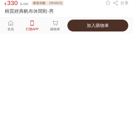
330
分享
優惠倒數．2件660元
$
$ 499
棉質經典帆布休閒鞋-男
加入購物車
選擇
顏色 尺寸
首頁
打開APP
購物車
2種顏色
付款
超商取貨付款 ‧ 信用卡 ‧ LINE Pay
運費
父親節限定！超商取貨滿588免運費
打開APP
詳情
產地 ‧ 材質 ‧ 特色
商品尺寸表
商品評價（128）
查看全部
訂單後四碼：
4742
Good