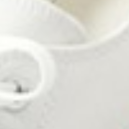
390
$ 399
$