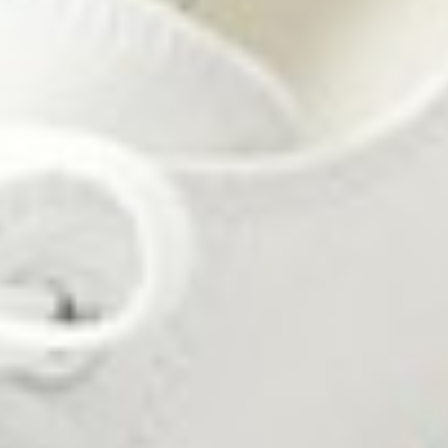
390
$ 399
$