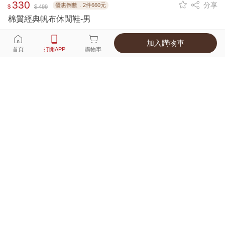
330
分享
優惠倒數．2件660元
$
$ 499
棉質經典帆布休閒鞋-男
加入購物車
選擇
顏色 尺寸
首頁
打開APP
購物車
2種顏色
付款
超商取貨付款 ‧ 信用卡 ‧ LINE Pay
運費
父親節限定！超商取貨滿588免運費
打開APP
詳情
產地 ‧ 材質 ‧ 特色
商品尺寸表
商品評價（128）
查看全部
訂單後四碼：
4742
Good