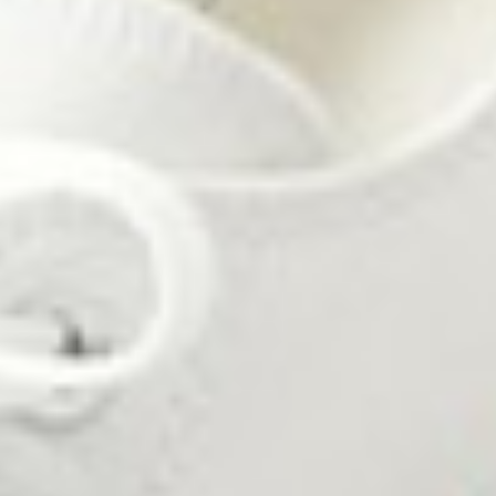
390
$ 399
$