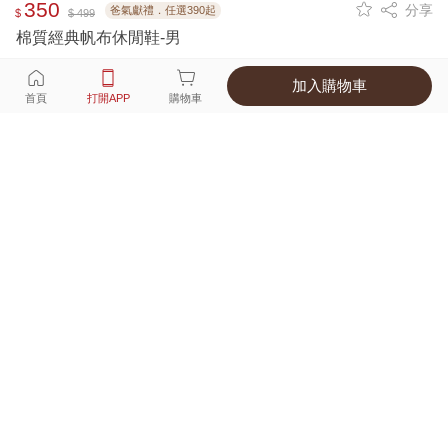
350
分享
爸氣獻禮．任選390起
$
$ 499
棉質經典帆布休閒鞋-男
加入購物車
選擇
顏色 尺寸
首頁
打開APP
購物車
2種顏色
付款
超商取貨付款 ‧ 信用卡 ‧ LINE Pay
運費
父親節限定！超商取貨滿588免運費
打開APP
詳情
產地 ‧ 材質 ‧ 特色
商品尺寸表
商品評價（128）
查看全部
訂單後四碼：
4742
Good