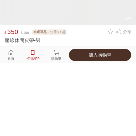
1/4
350
分享
精選單品．任選390起
$
$ 499
壓線休閒皮帶-男
加入購物車
選擇
顏色 尺寸
首頁
打開APP
購物車
2種顏色
付款
超商取貨付款 ‧ 信用卡 ‧ LINE Pay
運費
優惠倒數！超商取貨滿588免運費
打開APP
詳情
產地 ‧ 材質 ‧ 特色
商品尺寸表