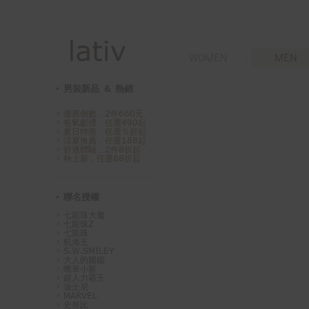
WOMEN
MEN
男裝新品 ＆ 熱銷
優惠倒數．2件660元
爸氣獻禮．任選490起
夏日特惠．任選５折起
涼夏推薦．任選188起
舒適體驗．2件8折起
秋上新．任選88折起
聯名授權
七龍珠大魔
七龍珠Z
七龍珠
航海王
S.W.SMILEY
大人的圖鑑
蠟筆小新
超人力霸王
迪士尼
MARVEL
史努比