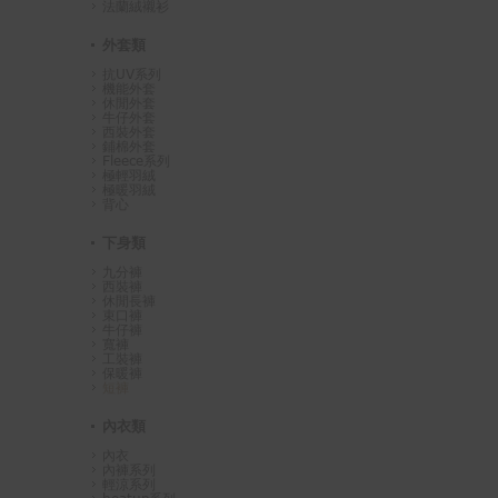
法蘭絨襯衫
外套類
抗UV系列
機能外套
休閒外套
牛仔外套
西裝外套
鋪棉外套
Fleece系列
極輕羽絨
極暖羽絨
背心
下身類
九分褲
西裝褲
休閒長褲
束口褲
牛仔褲
寬褲
工裝褲
保暖褲
短褲
內衣類
內衣
內褲系列
輕涼系列