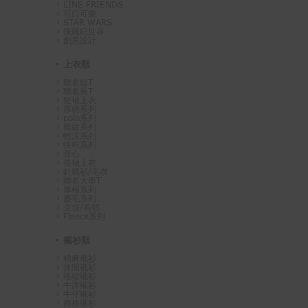
LINE FRIENDS
可口可樂
STAR WARS
侏羅紀世界
創意設計
上衣類
聯名短T
聯名長T
短袖上衣
厚磅系列
polo系列
條紋系列
輕涼系列
快乾系列
背心
長袖上衣
針織衫/毛衣
聯名大學T
厚棉系列
磨毛系列
立領/高領
Fleece系列
襯衫類
棉麻襯衫
休閒襯衫
格紋襯衫
牛津襯衫
牛仔襯衫
商務襯衫