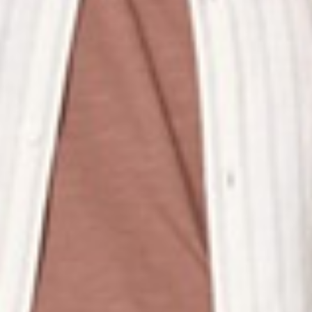
260
$ 299
$