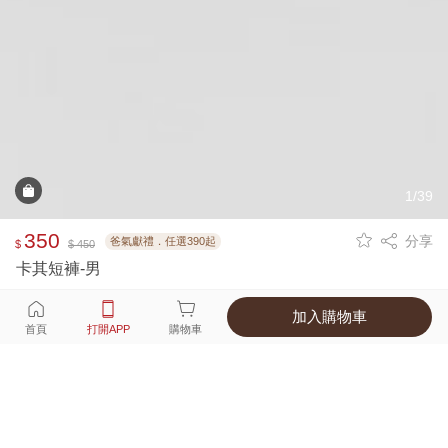
1/39
350
分享
爸氣獻禮．任選390起
$
$ 450
卡其短褲-男
加入購物車
選擇
顏色 尺寸
首頁
打開APP
購物車
7種顏色
付款
超商取貨付款 ‧ 信用卡 ‧ LINE Pay
運費
父親節限定！超商取貨滿588免運費
打開APP