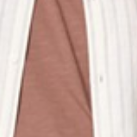
260
$ 299
$