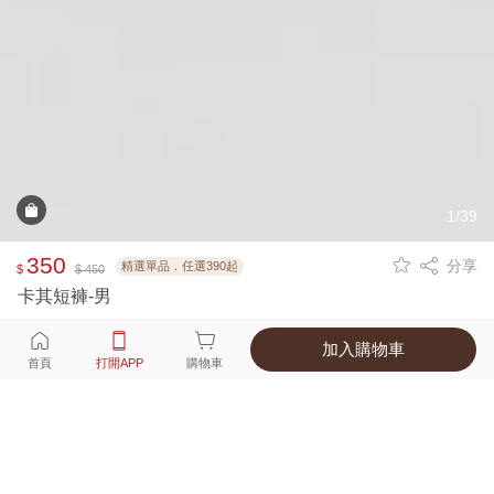
1/39
350
分享
精選單品．任選390起
$
$ 450
卡其短褲-男
加入購物車
選擇
顏色 尺寸
首頁
打開APP
購物車
7種顏色
付款
超商取貨付款 ‧ 信用卡 ‧ LINE Pay
運費
APP獨享！超取滿680免運費
打開APP