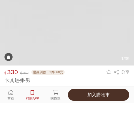
1/39
330
分享
優惠倒數．2件660元
$
$ 450
卡其短褲-男
加入購物車
選擇
顏色 尺寸
首頁
打開APP
購物車
7種顏色
付款
超商取貨付款 ‧ 信用卡 ‧ LINE Pay
運費
父親節限定！超商取貨滿588免運費
打開APP