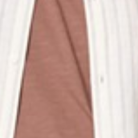
260
$ 299
$