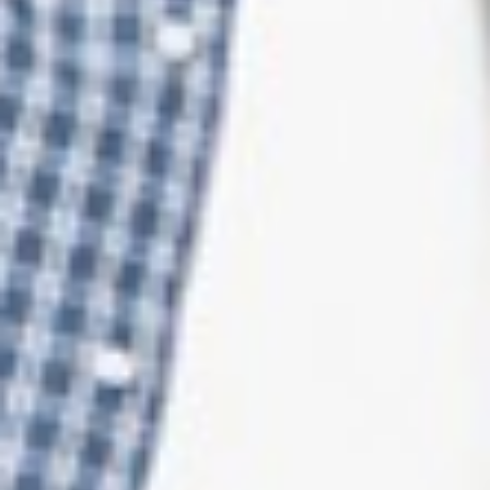
179
$ 199
$