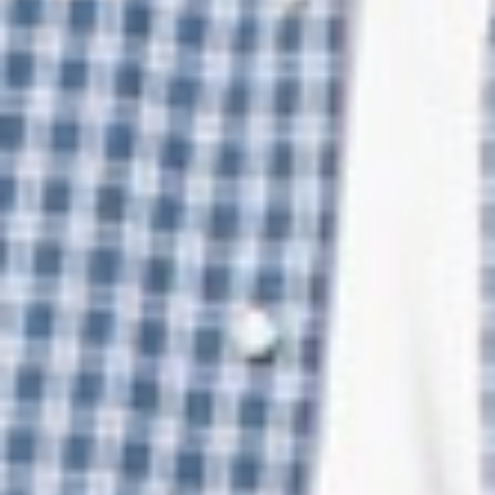
330
$ 450
$