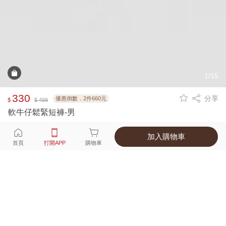
1/15
330
分享
優惠倒數．2件660元
$
$ 499
軟牛仔鬆緊短褲-男
加入購物車
選擇
顏色 尺寸
首頁
打開APP
購物車
1種顏色
付款
超商取貨付款 ‧ 信用卡 ‧ LINE Pay
運費
父親節限定！超商取貨滿588免運費
打開APP
詳情
產地 ‧ 材質 ‧ 特色