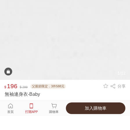
1/12
196
分享
父親節限定．3件588元
$
$ 299
無袖連身衣-Baby
加入購物車
選擇
顏色 尺寸
首頁
打開APP
購物車
1種顏色