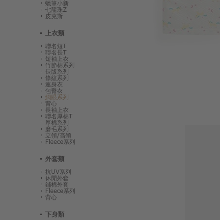
蠟筆小新
七龍珠Z
皮克斯
上衣類
聯名短T
聯名長T
短袖上衣
竹節棉系列
長版系列
條紋系列
連身衣
包臀衣
網眼系列
背心
長袖上衣
聯名厚棉T
厚棉系列
磨毛系列
立領/高領
Fleece系列
外套類
抗UV系列
休閒外套
鋪棉外套
Fleece系列
背心
下身類