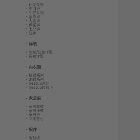
休閒長褲
束口褲
牛仔系列
緊身褲
內搭褲
保暖褲
七分褲
短褲
洋裝
無袖/短袖洋裝
長袖洋裝
內衣類
棉質系列
網眼系列
heatup系列
heatup輕磨毛
家居服
家居套裝
家居洋裝
家居褲
防踢背心
配件
睡墊組