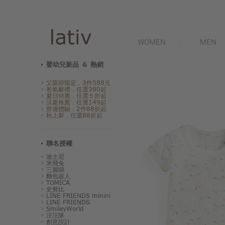
WOMEN
MEN
嬰幼兒新品 ＆ 熱銷
父親節限定．3件588元
爸氣獻禮．任選390起
夏日特惠．任選５折起
涼夏推薦．任選149起
舒適體驗．2件88折起
秋上新．任選88折起
聯名授權
迪士尼
米飛兔
三麗鷗
麵包超人
TOMICA
史努比
LINE FRIENDS minini
LINE FRIENDS
SmileyWorld
汪汪隊
創意設計