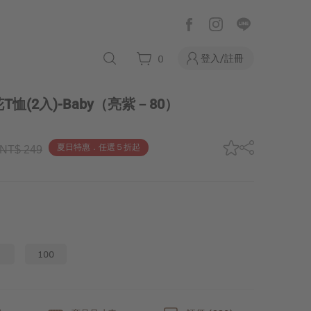
登入/註冊
0
恤(2入)-Baby
（亮紫－80）
夏日特惠．任選５折起
NT$ 249
100