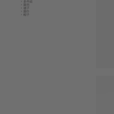
多件組
圍兜
襪子
圍巾
帽子