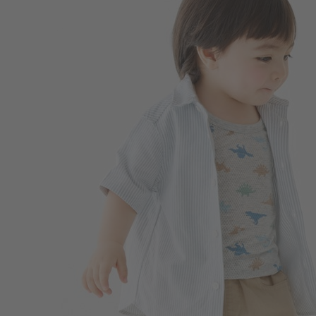
138
$
$ 249