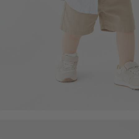
249
$
$ 299