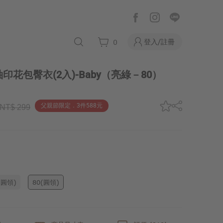
登入/註冊
0
花包臀衣(2入)-Baby
（亮綠－80）
父親節限定．3件588元
NT$ 299
(圓領)
80(圓領)