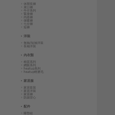
休閒長褲
束口褲
牛仔系列
緊身褲
內搭褲
保暖褲
七分褲
短褲
洋裝
無袖/短袖洋裝
長袖洋裝
內衣類
棉質系列
網眼系列
heatup系列
heatup輕磨毛
家居服
家居套裝
家居洋裝
家居褲
防踢背心
配件
睡墊組