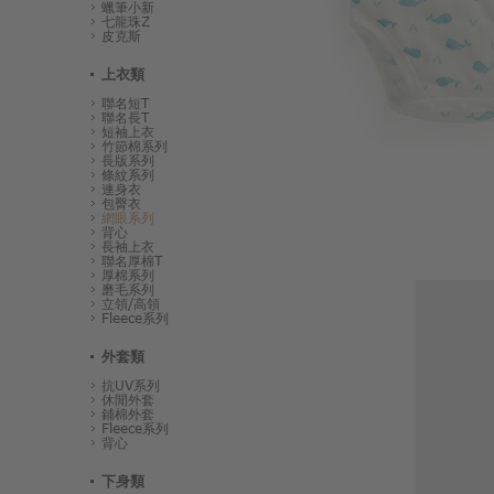
蠟筆小新
七龍珠Z
皮克斯
上衣類
聯名短T
聯名長T
短袖上衣
竹節棉系列
長版系列
條紋系列
連身衣
包臀衣
網眼系列
背心
長袖上衣
聯名厚棉T
厚棉系列
磨毛系列
立領/高領
Fleece系列
外套類
抗UV系列
休閒外套
鋪棉外套
Fleece系列
背心
下身類