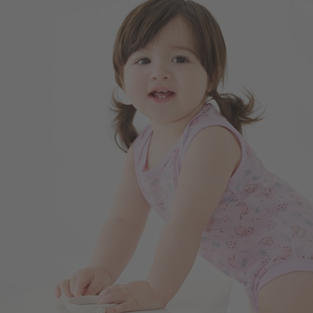
196
$
$ 299