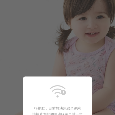
196
$
$ 299
很抱歉，目前無法連線至網站
請檢查您的網路連線後再試一次