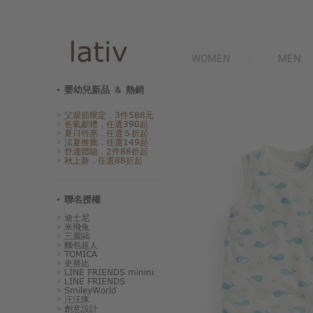
WOMEN
MEN
嬰幼兒新品 ＆ 熱銷
父親節限定．3件588元
爸氣獻禮．任選390起
夏日特惠．任選５折起
涼夏推薦．任選149起
舒適體驗．2件88折起
秋上新．任選88折起
聯名授權
迪士尼
米飛兔
三麗鷗
麵包超人
TOMICA
史努比
LINE FRIENDS minini
LINE FRIENDS
SmileyWorld
汪汪隊
創意設計