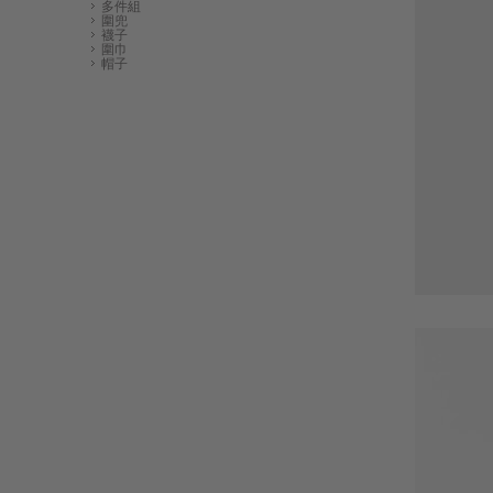
多件組
圍兜
襪子
圍巾
帽子